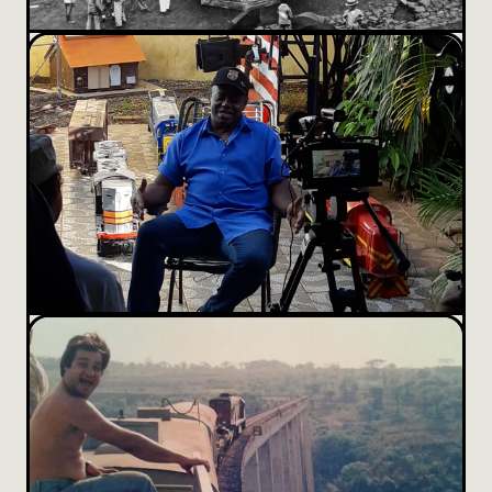
ÁUDIO
Pare, olhe e escute!
VÍDEO
Conheça algumas das histórias de Uberaba