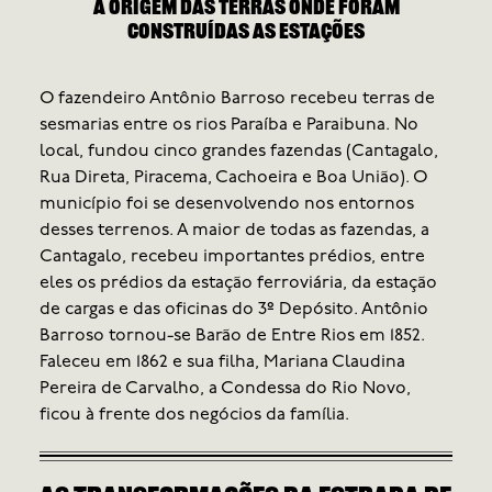
A origem das terras onde foram
construídas as estações
O De
O fazendeiro Antônio Barroso recebeu terras de
outu
sesmarias entre os rios Paraíba e Paraibuna. No
ferr
local, fundou cinco grandes fazendas (Cantagalo,
três
Rua Direta, Piracema, Cachoeira e Boa União). O
Janei
município foi se desenvolvendo nos entornos
Bahi
desses terrenos. A maior de todas as fazendas, a
Rege
Cantagalo, recebeu importantes prédios, entre
resp
eles os prédios da estação ferroviária, da estação
vilas
de cargas e das oficinas do 3º Depósito. Antônio
Barroso tornou-se Barão de Entre Rios em 1852.
Faleceu em 1862 e sua filha, Mariana Claudina
Pereira de Carvalho, a Condessa do Rio Novo,
ficou à frente dos negócios da família.