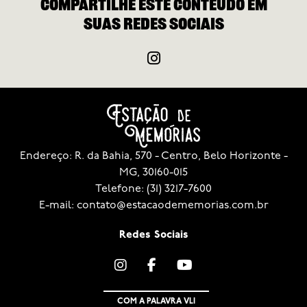
Compartilhe este conteúdo em
em 1
dian
suas redes sociais
da b
café
prod
cafe
Endereço: R. da Bahia, 570 - Centro, Belo Horizonte -
MG, 30160-015
Telefone: (31) 3217-7600
E-mail: contato@estacaodememorias.com.br
Redes Sociais
COM A PALAVRA VLI