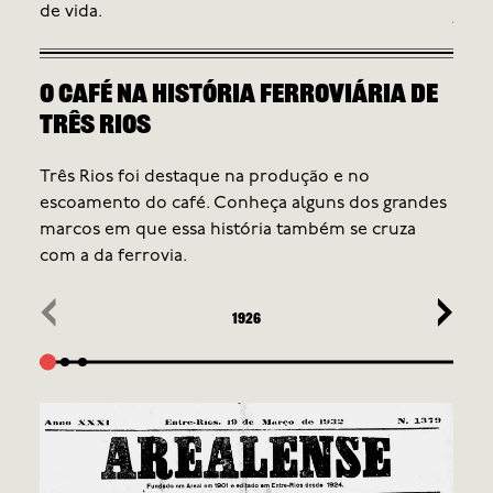
de vida.
jorn
Orga
fund
O café na história ferroviária de
1927
ao m
Três Rios
Três Rios foi destaque na produção e no
escoamento do café. Conheça alguns dos grandes
marcos em que essa história também se cruza
com a da ferrovia.
‹
›
1926