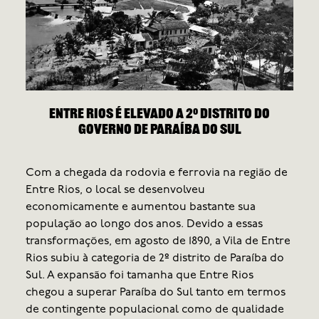
Entre Rios é elevado a 2º distrito do
governo de Paraíba do Sul
O di
Com a chegada da rodovia e ferrovia na região de
dese
Entre Rios, o local se desenvolveu
part
economicamente e aumentou bastante sua
Para
população ao longo dos anos. Devido a essas
pouc
transformações, em agosto de 1890, a Vila de Entre
eman
Rios subiu à categoria de 2º distrito de Paraíba do
de 2
Sul. A expansão foi tamanha que Entre Rios
auto
chegou a superar Paraíba do Sul tanto em termos
ince
de contingente populacional como de qualidade
rein