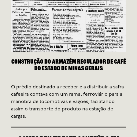
Construção do Armazém Regulador de Café
do Estado de Minas Gerais
Três
O prédio destinado a receber e a distribuir a safra
esco
cafeeira contava com um ramal ferroviário para a
barr
manobra de locomotivas e vagões, facilitando
com 
assim o transporte do
produto na estação de
grão
cargas.
gove
no B
maio