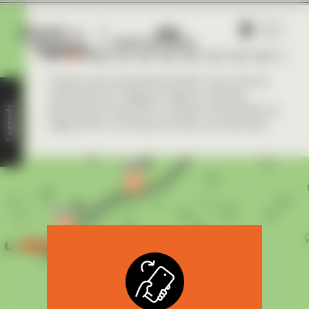
1889
A linha-tronco (conhecida também como linha do
CLIQUE NOS ÍCONES PARA SABER
Catalão) da Cia. Mogyana chega em Uberaba
MAIS SOBRE AS ESTAÇÕES!
Legenda
passando por Franca-SP e cruzando o Rio Grande em
Jaguara-MG, na fronteira de Minas com São Paulo.